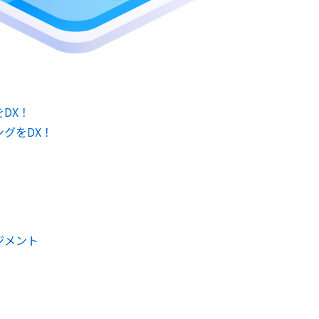
DX！
グをDX！
ジメント