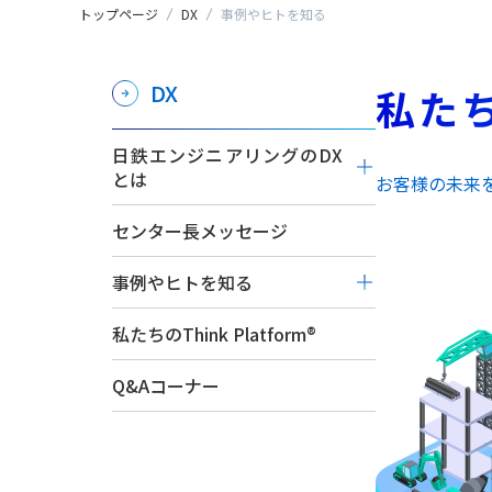
トップページ
DX
事例やヒトを知る
DX
私た
日鉄エンジニアリングのDX
とは
お客様の未来を
DX戦略
センター長メッセージ
DX推進体制
事例やヒトを知る
人財育成
DX推進の指標
お客様の未来をDX！
私たちのThink Platform®
エンジニアリングをDX！
Q&Aコーナー
社内をDX！