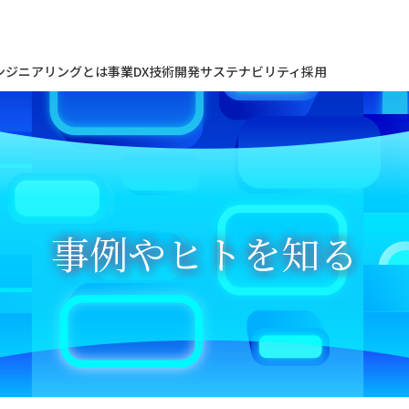
ンジニアリングとは
事業
DX
技術開発
サステナビリティ
採用
事例やヒトを知る