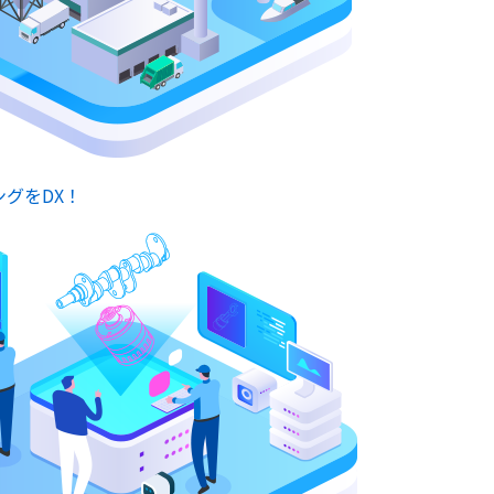
グをDX！