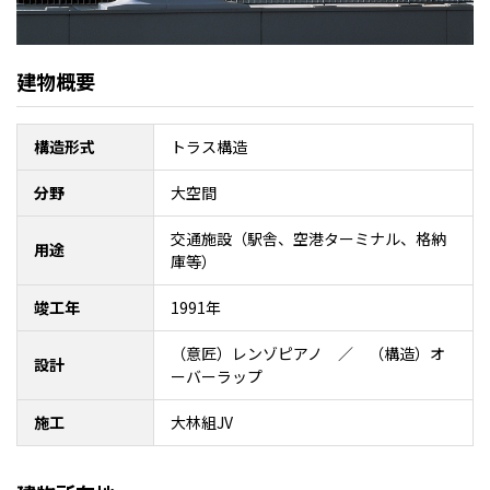
建物概要
構造形式
トラス構造
分野
大空間
交通施設（駅舎、空港ターミナル、格納
用途
庫等）
竣工年
1991年
（意匠）レンゾピアノ ／ （構造）オ
設計
ーバーラップ
施工
大林組JV