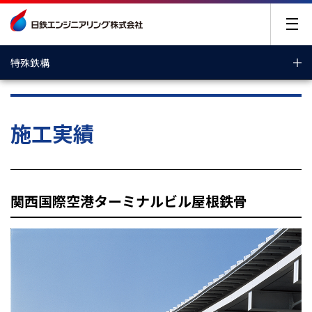
特殊鉄構
特殊鉄構
施工実績
関西国際空港ターミナルビル屋根鉄骨