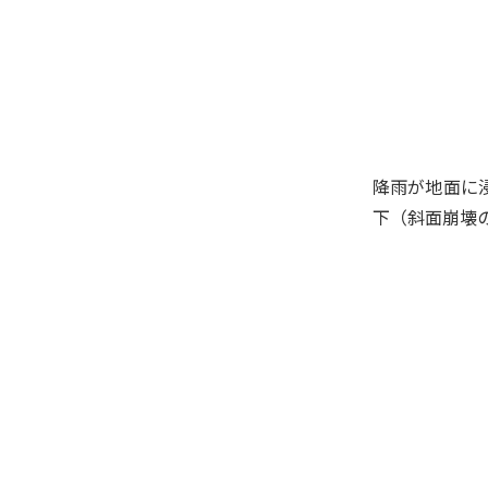
流体解析
土壌・地下水浄化
CCS（二酸化炭素回収・貯
粉粒体解析
留）
海洋インフラ整備（沿岸・港
シミュレーション最適化
湾・洋上空港）
省エネ型二酸化炭素回収設備
（ESCAP®）
橋梁商品
電力ソリューション
パイプライン
降雨が地面に
バイオマスエタノール
下（斜面崩壊
固体バイオマス燃料・炭材
石油・天然ガス開発施設
海底資源開発
製鉄プラント関連設備