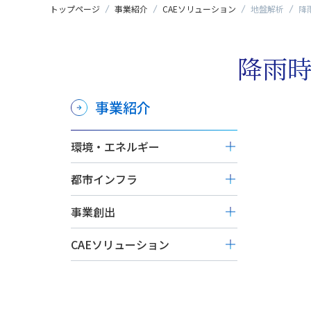
トップページ
事業紹介
CAEソリューション
地盤解析
降
降雨
事業紹介
環境・エネルギー
廃棄物発電プラント
都市インフラ
下水汚泥固形燃料化システム
総合建築
（ジェイコンビ®）
事業創出
ZEB・省エネ建物プランニン
オンサイトエネルギー供給事
スマート洗浄サービス
グ
業
CAEソリューション
大規模沖合養殖システム
システム建築
洋上風力
構造解析
橋梁点検ロボット
特殊鉄骨・空間構造
バイオマス発電
地盤解析
免制震デバイス
地熱発電関連プラント