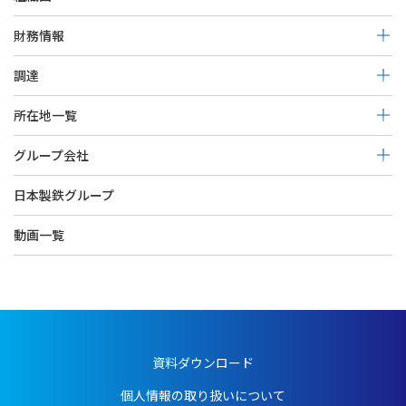
財務情報
決算公告
調達
免責事項
調達基本方針
所在地一覧
活動内容
本社
グループ会社
お取引先の皆様へのお願い
北九州技術センター
お取引先コンプライアンス相談窓口
日鉄パイプライン＆エンジニアリング株式会社
日本製鉄グループ
技術開発研究所
日鉄環境エネルギーサービス株式会社
若松工場
動画一覧
日鉄オフショアコンストラクション株式会社
関東支店
日鉄エコマテリアルズ株式会社
中部支社
北京中日聯節能環保工程技術有限公司（BJCEEE）
大阪支社
日鉄設備工程（上海）有限公司（NSESH）
九州支社
PNS ADVANCED STEEL TECHNOLOGY, INC.（PNS-ASTech）
北海道支店
PHILIPPINE NSE DESIGN SERVICES, INC.（PNSED）
資料ダウンロード
東北支店
NS-OG ENERGY SOLUTIONS (THAILAND) LTD. (NSET)
日本海営業所
個人情報の取り扱いについて