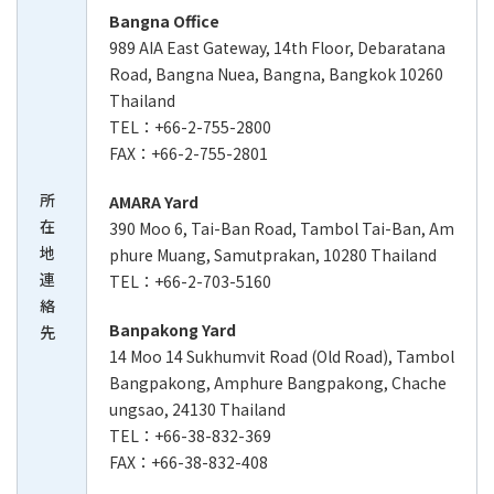
Bangna Office
989 AIA East Gateway, 14th Floor, Debaratana
Road, Bangna Nuea, Bangna, Bangkok 10260
Thailand
TEL：+66-2-755-2800
FAX：+66-2-755-2801
所
AMARA Yard
在
390 Moo 6, Tai-Ban Road, Tambol Tai-Ban, Am
地
phure Muang, Samutprakan, 10280 Thailand
連
TEL：+66-2-703-5160
絡
Banpakong Yard
先
14 Moo 14 Sukhumvit Road (Old Road), Tambol
Bangpakong, Amphure Bangpakong, Chache
ungsao, 24130 Thailand
TEL：+66-38-832-369
FAX：+66-38-832-408