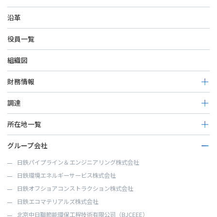
沿革
役員一覧
組織図
財務情報
決算公告
調達
免責事項
調達基本方針
所在地一覧
活動内容
本社
グループ会社
お取引先の皆様へのお願い
北九州技術センター
お取引先コンプライアンス相談窓口
日鉄パイプライン＆エンジニアリング株式会社
技術開発研究所
日鉄環境エネルギーサービス株式会社
若松工場
日鉄オフショアコンストラクション株式会社
関東支店
日鉄エコマテリアルズ株式会社
中部支社
北京中日聯節能環保工程技術有限公司（BJCEEE）