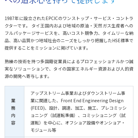
1987年に設立されたEPCICのワンストップ・サービス・コントラ
クターです。 タイ王国内および地域の原油・天然ガス生産者への
フルパッケージサービスを、高いコスト競争力、タイムリーな納
品、高い品質かつ地域社会のニーズをしっかり把握したHSE標準で
提供することをミッションに掲げています。
熟練の技術を持つ多国籍従業員によるプロフェッショナルかつ誠
実なソリューションで、タイの国家エネルギー資源および人的資
源の開発へ寄与します。
アップストリーム事業およびダウンストリーム事
業
業に関連した、Front End Engineering Design
務
(FEED)、設計、調達、加工、施工、プレコミッシ
内
ョニング（試運転準備）、コミッショニング（試
容
運転）を中心に、オフショア設備やオンショア・
モジュール等