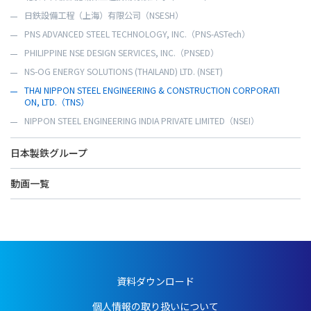
大阪支社
日鉄設備工程（上海）有限公司（NSESH）
九州支社
PNS ADVANCED STEEL TECHNOLOGY, INC.（PNS-ASTech）
北海道支店
PHILIPPINE NSE DESIGN SERVICES, INC.（PNSED）
東北支店
NS-OG ENERGY SOLUTIONS (THAILAND) LTD. (NSET)
日本海営業所
THAI NIPPON STEEL ENGINEERING & CONSTRUCTION CORPORATI
フィリピン支店
ON, LTD.（TNS）
ベトナム支店
NIPPON STEEL ENGINEERING INDIA PRIVATE LIMITED（NSEI）
インドネシア支店
日本製鉄グループ
台湾事務所
動画一覧
資料ダウンロード
個人情報の取り扱いについて