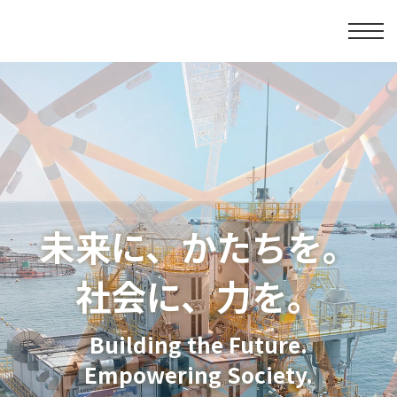
未来に、かたちを。
社会に、力を。
Building the Future.
Empowering Society.