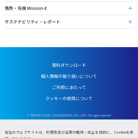
次世代育成（その他）
情熱・先端 Mission-E
コミュニティー発展
エネルギーアイランドプロジェクト
サステナビリティ・レポート
地球環境保全
スペースアーキテクチャープロジェクト
災害復興支援
Sustainability Report 2025（2024/4～2025/3）
エコロジープラントプロジェクト
寄付・寄贈など
Sustainability Report 2024（2023/4～2024/3）
Sustainability Report 2023（2022/4～2023/3）
Sustainability Report 2022（2021/4～2022/3）
資料ダウンロード
Sustainability Report 2021（2020/4～2021/3）
Sustainability Report 2020（2019/4～2020/3）
個人情報の取り扱いについて
Sustainability Report 2019（2018/4～2019/3）
ご利用にあたって
CSR報告書2018（2017/4～2018/3）
クッキーの使用について
CSR報告書2017（2016/4～2017/3）
CSR報告書2016（2015/4～2016/3）
CSR報告書2015（2014/4～2015/3）
© NIPPON STEEL ENGINEERING CO., LTD. All rights reserved.
CSR報告書2014（2013/4～2014/3）
当社のウェブサイトは、利便性及び品質の維持・向上を目的に、Cookieを使
CSR報告書2012（2012/4～2013/3）