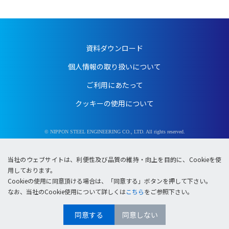
Sustainability Report 2024（2023/4～2024/3）
Sustainability Report 2023（2022/4～2023/3）
Sustainability Report 2022（2021/4～2022/3）
資料ダウンロード
Sustainability Report 2021（2020/4～2021/3）
Sustainability Report 2020（2019/4～2020/3）
個人情報の取り扱いについて
Sustainability Report 2019（2018/4～2019/3）
ご利用にあたって
CSR報告書2018（2017/4～2018/3）
クッキーの使用について
CSR報告書2017（2016/4～2017/3）
CSR報告書2016（2015/4～2016/3）
CSR報告書2015（2014/4～2015/3）
© NIPPON STEEL ENGINEERING CO., LTD. All rights reserved.
CSR報告書2014（2013/4～2014/3）
当社のウェブサイトは、利便性及び品質の維持・向上を目的に、Cookieを使
CSR報告書2012（2012/4～2013/3）
用しております。
CSR報告書2011（2011/4～2012/3）
Cookieの使用に同意頂ける場合は、「同意する」ボタンを押して下さい。
CSR報告書2010（2010/4～2011/3）
なお、当社のCookie使用について詳しくは
こちら
をご参照下さい。
同意する
同意しない