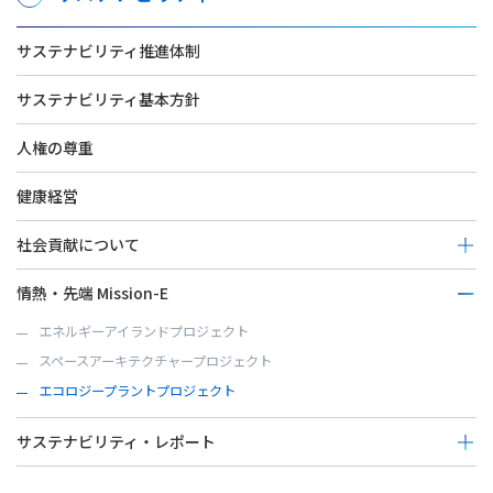
サステナビリティ推進体制
サステナビリティ基本方針
人権の尊重
健康経営
社会貢献について
次世代育成（その他）
情熱・先端 Mission-E
コミュニティー発展
エネルギーアイランドプロジェクト
地球環境保全
スペースアーキテクチャープロジェクト
災害復興支援
エコロジープラントプロジェクト
寄付・寄贈など
サステナビリティ・レポート
Sustainability Report 2025（2024/4～2025/3）