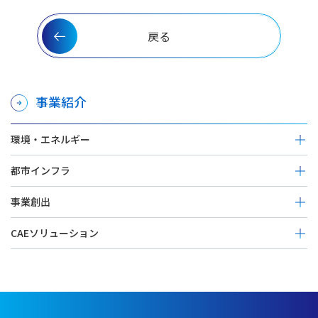
戻る
事業紹介
環境・エネルギー
廃棄物発電プラント
都市インフラ
下水汚泥固形燃料化システム（ジェイコンビ®）
総合建築
事業創出
オンサイトエネルギー供給事業
ZEB・省エネ建物プランニング
洋上風力
スマート洗浄サービス
CAEソリューション
システム建築
バイオマス発電
大規模沖合養殖システム
特殊鉄骨・空間構造
構造解析
地熱発電関連プラント
橋梁点検ロボット
免制震デバイス
地盤解析
CCS（二酸化炭素回収・貯留）
土壌・地下水浄化
流体解析
省エネ型二酸化炭素回収設備（ESCAP®）
海洋インフラ整備（沿岸・港湾・洋上空港）
粉粒体解析
電力ソリューション