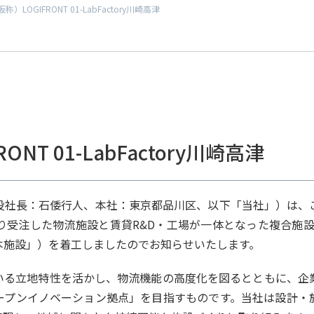
）LOGIFRONT 01-LabFactory川崎高津
NT 01-LabFactory川崎高津
役社長：石倭行人、本社：東京都品川区、以下「当社」）は、
した物流施設と賃貸R&D・工場が一体となった複合施設「（仮称）LO
本施設」）を着工しましたのでお知らせいたします。
いる立地特性を活かし、物流機能の高度化を図るとともに、企
ープンイノベーション拠点」を目指すものです。当社は設計・