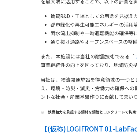
を最大限に活用することで、以下の計画を
賃貸R&D・工場としての用途を見据え
都市緑化や再生可能エネルギーの活用
雨水流出抑制や一時避難機能の確保等
通り抜け通路やオープンスペースの整
また、本施設には当社の耐震技術である「
事業継続性の向上を図っており、地域防災
当社は、物流関連施設を得意領域の一つと
え、環境・防災・減災・労働力の確保への
ントな社会・産業基盤作りに貢献してまい
※ 鉄骨
軸力を負担する鋼材を鋼管とコンクリートで拘束
【(仮称)LOGIFRONT 01-Lab