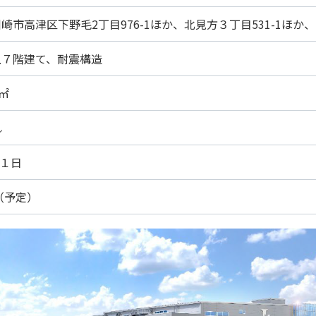
崎市高津区下野毛2丁目976-1ほか、北見方３丁目531-1ほか、
上７階建て、耐震構造
0㎡
㌧
月１日
春（予定）