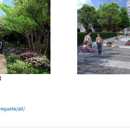
】
nquete/all/