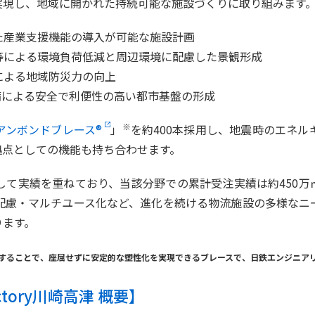
実現し、地域に開かれた持続可能な施設づくりに取り組みます
た産業支援機能の導入が可能な施設計画
等による環境負荷低減と周辺環境に配慮した景観形成
による地域防災力の向上
備による安全で利便性の高い都市基盤の形成
※
アンボンドブレース®
」
を約400本採用し、地震時のエネ
拠点としての機能も持ち合わせます。
して実績を重ねており、当該分野での累計受注実績は約450万
配慮・マルチユース化など、進化を続ける物流施設の多様なニ
ります。
することで、座屈せずに安定的な塑性化を実現できるブレースで、
日鉄エンジニア
Factory川崎高津 概要】