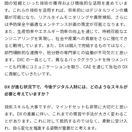
間の短縮といった技術の獲得および積極的な活用を進めていま
す。これらの技術を活用すれば、将来的にはデジタルツインの構
築が可能になり、リアルタイムモニタリングや異常検知、さらに
は予防保全や最適なメンテナンス計画の策定が可能となります。
また、生産効率やエネルギー効率の向上を通じて、持続可能なエ
ンジニアリングを実現し、社会や産業への貢献をさらに強化でき
ると期待しています。また、DX は個人で完結するものではなく、
部門横断的な連携や、他分野の専門家との協働が不可欠だと思い
ます。DXC の一員として、異なるバックグラウンドを持つメンバ
ーとも円滑にコミュニケーションを取り、CAE を通じて当社の DX
に貢献していきたいです。
DX が進む状況下で、今後デジタル人財には、どのようなスキルが
必要と考えていますか？
技術スキルも大事ですが、マインドセットも非常に大切だと思い
ます。DX の進展に伴い、これまでの慣習や手法が大きく変わるこ
とがあります。これに対して抵抗するのではなく、柔軟に受け入
れ、自ら変化を推進する姿勢が重要だと考えます。